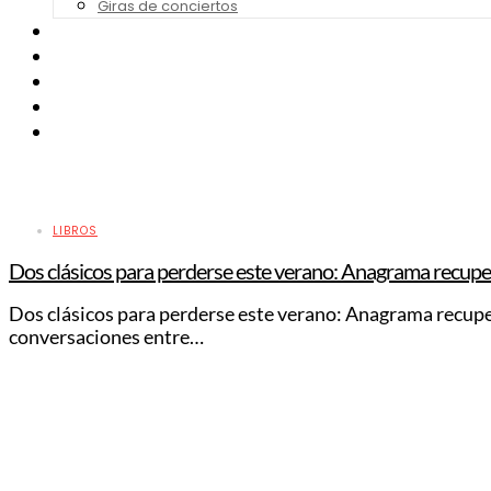
Giras de conciertos
Noticias de Festivales
Bandas Sonoras
Series y Tv
Cine
Contacto
LIBROS
Dos clásicos para perderse este verano: Anagrama recupera
Dos clásicos para perderse este verano: Anagrama recupera
conversaciones entre…