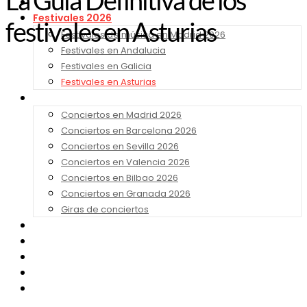
La Guía Definitiva de los
Noticias
Festivales 2026
festivales en Asturias
Festivales de música en Madrid 2026
Festivales en Andalucia
Festivales en Galicia
Festivales en Asturias
Conciertos 2026
Conciertos en Madrid 2026
Conciertos en Barcelona 2026
Conciertos en Sevilla 2026
Conciertos en Valencia 2026
Conciertos en Bilbao 2026
Conciertos en Granada 2026
Giras de conciertos
Noticias de Festivales
Bandas Sonoras
Series y Tv
Cine
Contacto