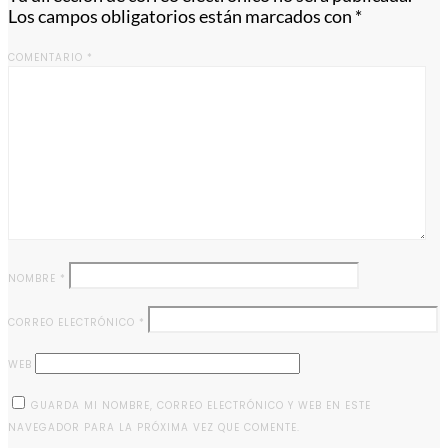
Los campos obligatorios están marcados con
*
COMENTARIO
*
NOMBRE
*
CORREO ELECTRÓNICO
*
WEB
GUARDA MI NOMBRE, CORREO ELECTRÓNICO Y WEB EN ESTE
NAVEGADOR PARA LA PRÓXIMA VEZ QUE COMENTE.