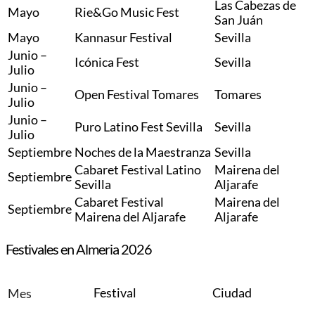
Las Cabezas de
Mayo
Rie&Go Music Fest
San Juán
Mayo
Kannasur Festival
Sevilla
Junio –
Icónica Fest
Sevilla
Julio
Junio –
Open Festival Tomares
Tomares
Julio
Junio –
Puro Latino Fest Sevilla
Sevilla
Julio
Septiembre
Noches de la Maestranza
Sevilla
Cabaret Festival Latino
Mairena del
Septiembre
Sevilla
Aljarafe
Cabaret Festival
Mairena del
Septiembre
Mairena del Aljarafe
Aljarafe
Festivales en Almeria 2026
Festival
Ciudad
Mes