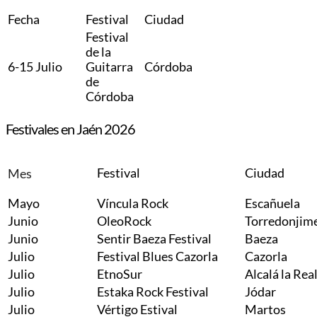
Fecha
Festival
Ciudad
Festival
de la
6-15 Julio
Guitarra
Córdoba
de
Córdoba
Festivales en Jaén 2026
Festival
Ciudad
Mes
Mayo
Víncula Rock
Escañuela
Junio
OleoRock
Torredonjim
Junio
Sentir Baeza Festival
Baeza
Julio
Festival Blues Cazorla
Cazorla
Julio
EtnoSur
Alcalá la Rea
Julio
Estaka Rock Festival
Jódar
Julio
Vértigo Estival
Martos