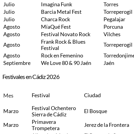
Julio
Imagina Funk
Torres
Julio
Barcia Metal Fest
Torreperogil
Julio
Charca Rock
Pegalajar
Agosto
MíaQué Fest
Porcuna
Agosto
Festival Novato Rock
Vilches
Frank Rock & Blues
Agosto
Torreperogil
Festival
Agosto
Rock en Femenino
Torredonjim
Septiembre
We Love 80 & 90 Jaén
Jaén
Festivales en Cádiz 2026
Festival
Ciudad
Mes
Festival Ochentero
Marzo
El Bosque
Sierra de Cádiz
Primavera
Marzo
Jerez de la Frontera
Trompetera