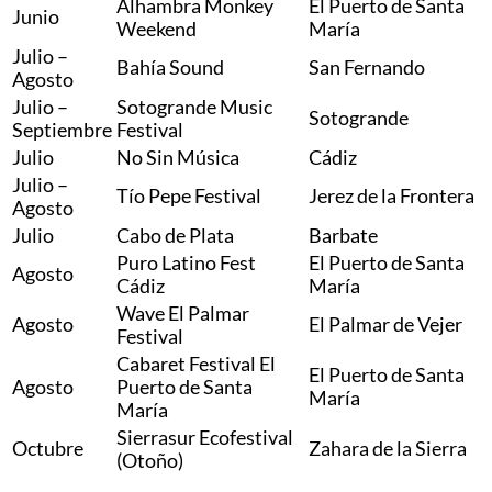
Alhambra Monkey
El Puerto de Santa
Junio
Weekend
María
Julio –
Bahía Sound
San Fernando
Agosto
Julio –
Sotogrande Music
Sotogrande
Septiembre
Festival
Julio
No Sin Música
Cádiz
Julio –
Tío Pepe Festival
Jerez de la Frontera
Agosto
Julio
Cabo de Plata
Barbate
Puro Latino Fest
El Puerto de Santa
Agosto
Cádiz
María
Wave El Palmar
Agosto
El Palmar de Vejer
Festival
Cabaret Festival El
El Puerto de Santa
Agosto
Puerto de Santa
María
María
Sierrasur Ecofestival
Octubre
Zahara de la Sierra
(Otoño)