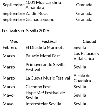
1001 Músicas de la
Septiembre
Granada
Alhambra
Septiembre
Zaidín Rock
Granada
Septiembre
Granada Sound
Granada
Festivales en Sevilla 2026
Mes
Festival
Ciudad
Febrero
El Día de la Marmota
Sevilla
Los Palacios y
Marzo
Palacio Metal Fest
Villafranca
Primaverando Sevilla
Marzo
Sevilla
Festival
Alcalá de
Marzo
La Cueva Music Festival
Guadaíra
Marzo
Cachopo Fest
Sevilla
Hype Me! Festival de
Mayo
Sevilla
Sevilla
Mayo
Interestelar Sevilla
Sevilla