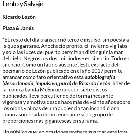
Lento y Salvaje
Ricardo Lezón
Plaza & Janés
“EL resto del día transcurrió terco e insulso, sin poesía a
la que agarrarse. Anocheció pronto, el invierno vigilaba
y solo las luces del puerto permitían distinguir la mar
del cielo. Negros los dos, mirándose en silencio. Todo en
silencio. Como un latido ausente”. Este extracto del
poemario de Lezón publicado en el año 2017 permite
arrancar como faro orientativo esta
autobiografía
(desordenada, impulsiva, pura) de Ricardo Lezón
, líder de
la icónica banda McEnroe que con siete discos
publicados lleva percutiendo de forma incesante
vigorosa y emotiva desde hace más de veinte años sobre
los oídos y almas de una audiencia tan incondicional
como asombrada de no tener ante sí un grupo de
proporciones más gigantescas en su fama.
Un público que, en ocasiones prefiere guardar este joya