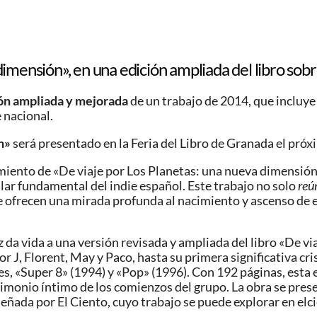
imensión», en una edición ampliada del libro sob
ón ampliada y mejorada
de un trabajo de 2014, que incluye
 nacional.
n»
será presentado en la Feria del Libro de Granada el próx
amiento de «De viaje por Los Planetas: una nueva dimensión
ilar fundamental del indie español. Este trabajo no solo
reú
 ofrecen una mirada profunda al nacimiento y ascenso de e
 da vida a una versión revisada y ampliada del libro «De vi
r J, Florent, May y Paco, hasta su primera significativa cri
, «Super 8» (1994) y «Pop» (1996). Con 192 páginas, esta ed
timonio íntimo de los comienzos del grupo. La obra se pres
ñada por El Ciento, cuyo trabajo se puede explorar en elc