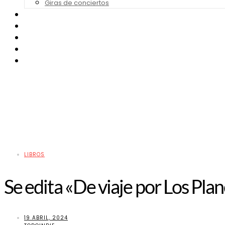
Giras de conciertos
Noticias de Festivales
Bandas Sonoras
Series y Tv
Cine
Contacto
LIBROS
Se edita «De viaje por Los Pl
19 ABRIL, 2024