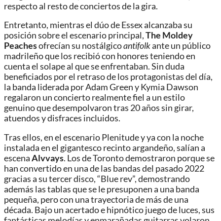
respecto al resto de conciertos de la gira.
Entretanto, mientras el dúo de Essex alcanzaba su
posición sobre el escenario principal,
The
Moldey
Peaches
ofrecían su nostálgico
antifolk
ante un público
madrileño que los recibió con honores teniendo en
cuenta el solape al que se enfrentaban. Sin duda
beneficiados por el retraso de los protagonistas del día,
la banda liderada por Adam Green y Kymia Dawson
regalaron un concierto realmente fiel a un estilo
genuino que desempolvaron tras 20 años sin girar,
atuendos y disfraces incluidos.
Tras ellos, en el escenario Plenitude y ya con la noche
instalada en el gigantesco recinto argandeño, salían a
escena
Alvvays
. Los de Toronto demostraron porque se
han convertido en una de las bandas del pasado 2022
gracias a su tercer disco, “Blue rev”, demostrando
además las tablas que se le presuponen a una banda
pequeña, pero con una trayectoria de más de una
década. Bajo un acertado e hipnótico juego de luces, sus
fantásticas melodías y enmarañadas guitarras volaron