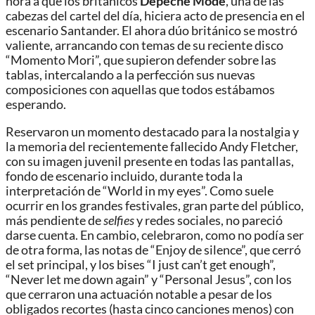
hora a que los británicos
Depeche Mode
, una de las
cabezas del cartel del día, hiciera acto de presencia en el
escenario Santander. El ahora dúo británico se mostró
valiente, arrancando con temas de su reciente disco
“Momento Mori”, que supieron defender sobre las
tablas, intercalando a la perfección sus nuevas
composiciones con aquellas que todos estábamos
esperando.
Reservaron un momento destacado para la nostalgia y
la memoria del recientemente fallecido Andy Fletcher,
con su imagen juvenil presente en todas las pantallas,
fondo de escenario incluido, durante toda la
interpretación de “World in my eyes”. Como suele
ocurrir en los grandes festivales, gran parte del público,
más pendiente de
selfies
y redes sociales, no pareció
darse cuenta. En cambio, celebraron, como no podía ser
de otra forma, las notas de “Enjoy de silence”, que cerró
el set principal, y los bises “I just can’t get enough”,
“Never let me down again” y “Personal Jesus”, con los
que cerraron una actuación notable a pesar de los
obligados recortes (hasta cinco canciones menos) con