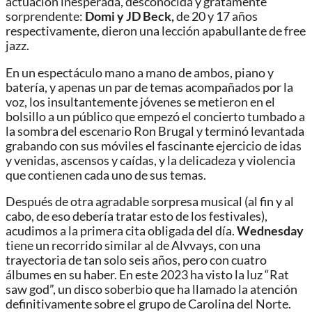
actuación inesperada, desconocida y gratamente
sorprendente:
Domi y JD Beck,
de 20 y 17 años
respectivamente, dieron una lección apabullante de free
jazz.
En un espectáculo mano a mano de ambos, piano y
batería, y apenas un par de temas acompañados por la
voz, los insultantemente jóvenes se metieron en el
bolsillo a un público que empezó el concierto tumbado a
la sombra del escenario Ron Brugal y terminó levantada
grabando con sus móviles el fascinante ejercicio de idas
y venidas, ascensos y caídas, y la delicadeza y violencia
que contienen cada uno de sus temas.
Después de otra agradable sorpresa musical (al fin y al
cabo, de eso debería tratar esto de los festivales),
acudimos a la primera cita obligada del día.
Wednesday
tiene un recorrido similar al de Alvvays, con una
trayectoria de tan solo seis años, pero con cuatro
álbumes en su haber. En este 2023 ha visto la luz “Rat
saw god”, un disco soberbio que ha llamado la atención
definitivamente sobre el grupo de Carolina del Norte.