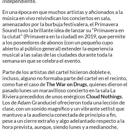
independiente.
En una época en que muchos artistas y aficionados a la
música en vivo reivindican los conciertos en sala,
amenazados por la burbuja festivalera, el Primavera
Sound tuvo la brillante idea de lanzar su “Primavera en
la ciutat” (Primavera en la ciudad) en 2019, que permite
a los poseedores de abonos (con un pequeño cupo
abierto al público general) extender la experiencia
musical a las salas de las ciudades durante toda la
semana en que se celebra el evento.
Parte de los artistas del cartel hicieron doblete e,
incluso, alguno no formaba parte del cartel en el recinto,
como fue el caso de
The War on Drugs
, quienes dieron el
pasado lunes un maravilloso concierto en la sala La
Riviera precedidos de unos enérgicos
Cloud
Nothings
.
Los de Adam Granduciel ofrecieron toda una lección de
clase, con un sonido magnífico y un vibrante setlist que
mantuvo a la audiencia conectada de principio a fin,
pese a un cierre extraño y algo adelantado respecto a la
hora prevista, aunque, siendo lunes y a medianoche,