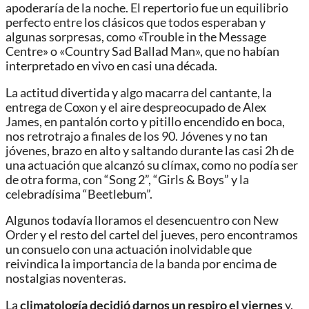
apoderaría de la noche. El repertorio fue un equilibrio
perfecto entre los clásicos que todos esperaban y
algunas sorpresas, como «Trouble in the Message
Centre» o «Country Sad Ballad Man», que no habían
interpretado en vivo en casi una década.
La actitud divertida y algo macarra del cantante, la
entrega de Coxon y el aire despreocupado de Alex
James, en pantalón corto y pitillo encendido en boca,
nos retrotrajo a finales de los 90. Jóvenes y no tan
jóvenes, brazo en alto y saltando durante las casi 2h de
una actuación que alcanzó su clímax, como no podía ser
de otra forma, con “Song 2”, “Girls & Boys” y la
celebradísima “Beetlebum”.
Algunos todavía lloramos el desencuentro con New
Order y el resto del cartel del jueves, pero encontramos
un consuelo con una actuación inolvidable que
reivindica la importancia de la banda por encima de
nostalgias noventeras.
La
climatología decidió darnos un respiro el viernes
y,