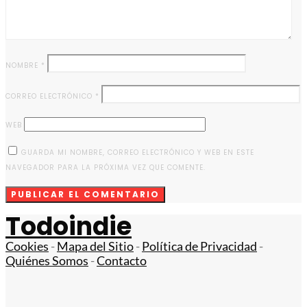
NOMBRE
*
CORREO ELECTRÓNICO
*
WEB
GUARDA MI NOMBRE, CORREO ELECTRÓNICO Y WEB EN ESTE
NAVEGADOR PARA LA PRÓXIMA VEZ QUE COMENTE.
Todoindie
Cookies
-
Mapa del Sitio
-
Política de Privacidad
-
Quiénes Somos
-
Contacto