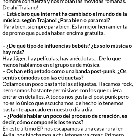
nombre con fuerza y nos molan las movidas romanas.
De ahí Trajano!
–
Está claro que internet ha cambiado el mundo de la
música, según Trajano! ¿Para bien o para mal?
Para bien, siempre para bien. Es la mejor herramienta
de promo que pueda haber, encima gratuita.
– ¿De qué tipo de influencias bebéis? ¿Es solo música o
hay más?
Hay Jäger, hay películas, hay anécdotas… De lo que
menos hablamos en el grupo es de música.
– Os han etiquetado como una banda post-punk, ¿Os
sentís cómodos con las etiquetas?
Odiamos un poco bastante las etiquetas. Hacemos rock,
pero somos bastante permisivos con los que quiera
entrar en detalles. A todos nos gusta el post punk pero
no es lo único que escuchamos, de hecho lo tenemos
bastante aparcado en nuestro día a día.
– ¿Podéis hablar un poco del proceso de creación, es
decir, cómo componéis los temas?
En este último EP nos escapamos a una casa rural en
Ávila, nos hinchamos a chuletones y a crear. Primero