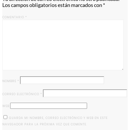
Los campos obligatorios están marcados con
*
COMENTARIO
*
NOMBRE
*
CORREO ELECTRÓNICO
*
WEB
GUARDA MI NOMBRE, CORREO ELECTRÓNICO Y WEB EN ESTE
NAVEGADOR PARA LA PRÓXIMA VEZ QUE COMENTE.