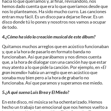
hacia lo que queríamos y
,
al final, revisándolo
,
nos
hemos dado cuenta que era lo que queríamos
desde que
nos lo planteamos
.
Ha sido mucho curro. Las canciones
entran muy fácil. Es un disco para dejarse llevar. Es un
disco donde
tú
lo pones y nosotros nos vamos a ocupar
de todo.
4.¿Cómo ha sido la creación musical de
este álbum
?
Quitamos muchos arreglos que
en acústico funcionaban
y, que a la hora de pasarlo en formato banda no
funcionaban
. Así que
parábamos
y nos dimos cuenta
que, a
la hora de dialogar con una canción hay que estar
muy atento a lo que pide la canción.
Por ejemplo, e
n
«El
gran incendio»
había un arreglo que en acústico que
sonaba muy bien pero a la hora de grabarlo no
funcionaba. Así que paramos y superamos ese miedo
.
5.¿A qué suena
Luis Brea y El Miedo
?
En este disco, m
i música se ha ochentarizado.
Hemos
hecho un trabajo tan emocional que nos hemos vuelto a