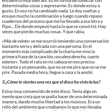
encuentro muy bien ahí. Es mi forma de conectar con
determinadas cosas y expresarme.
Es donde estoy a
gust
o. En eso no ha cambiado nada.
Le doy vueltas y
ensayo mucho la combinación y luego cuando repaso
cuadernos del proceso que me h
a llevado a esa letra y
flipo… D
e donde empezó hasta lo que se convirtió.
Hay
veces que
pierdo muchas cosas. Y que rabia.
«
Más de veinte
«
se me ocurrió teniendo una conversación
b
astante seria y delicada con una persona. En el
momento más complicado de la charla me vino
la
primera frase de la
canción,
«
escalera
derecha, cuarto
exterior»
.
Todo el rato en mi cabeza en ese preciso
instante y yo pensando
,
que no se me pire que no se me
pire
. Pasada media hora, llegue a casa y la anoté.
3.¿Cómo te sientes una vez que el disco ha visto la luz?
Estoy muy convencido de este disco. Tenía algo en
mente que creía que se podía hace
r de una determinada
manera, dando
mucha libertad a los músicos. Era un
rollo del ambiente que creábamos
lo
que nos llevaba