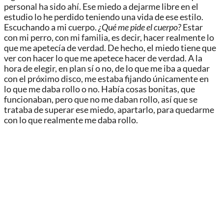
personal ha sido ahí.
E
se miedo a dejarme libre en el
estudio lo he perdido teniendo una vida de ese estilo.
Escuchando
a mi cuerpo.
¿Qué me pide el cuerpo?
E
star
con mi perro, con mi familia,
es decir, hacer realmente lo
que me apetecía de verdad.
De hecho, e
l miedo tiene que
ver con hacer lo que me
apetece
hacer de verdad. A la
hora de elegir, en plan
sí o no, d
e
lo que me iba a quedar
con el próximo disco, me estaba fijando
únicamente
en
lo que me daba rollo o no.
Había cosas bonitas, que
funcionaban, pero que no me daban rollo, así que se
trataba de superar ese
miedo, apartarlo, para quedarme
con lo que realmente me daba rollo.