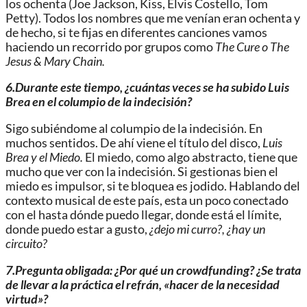
los ochenta (Joe Jackson, Kiss, Elvis Costello, Tom
Petty). Todos los nombres que me venían eran ochenta y
de hecho, si te fijas en diferentes canciones vamos
haciendo
un recorrido por
grupos como
The Cure o The
Je
sus & Mary Chain.
6.Durante este tiempo, ¿cuántas veces se ha subido Luis
Brea en el columpio de la indecisión?
Sigo subiéndome
al columpio de la indecisión.
En
muchos sentidos.
De ahí viene el título del disco,
Luis
Brea y el Miedo
.
E
l miedo
,
como algo abstracto, tiene que
mucho que ver con la indecisión. Si gestionas bien el
miedo es impulsor, si te bloquea es jodido. Hablando del
contexto musical de este país, esta un poco conectado
con el hasta
dónde
puedo llegar, donde
está
el límite,
donde puedo estar a gusto,
¿
dejo mi curro
?
,
¿
hay un
circuito
?
7.Pregunta obligada: ¿Por qué un crowdfunding? ¿Se trata
de llevar a la práctica el refrán, «hacer de la necesidad
virtud»?