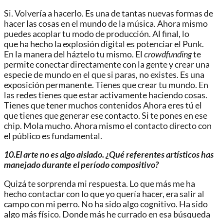
Si
. V
olvería a hacerlo. Es una de tantas
nuevas formas de
hacer las cosas en el mundo de la música
. Ahora mismo
puede
s
acoplar tu modo de producción.
Al final, lo
que
ha hecho la explosión digital es potenciar el Punk.
En la manera del
háztelo tu mismo.
El
crowdfunding
t
e
permite conectar directamente con la gent
e y crear una
especie de mundo en el que si paras, no existes. Es una
exposición permanente.
Tienes que crear tu mundo.
En
las redes tienes que estar activamente haciendo cosas.
Tienes
que tener muchos contenidos
Ahora eres tú el
que tienes que generar ese contacto. Si te
pones en ese
chip. Mola mucho.
Ahora mismo el contacto
directo con
el
público
es fundamental.
10.El arte no es algo aislado. ¿Qué referentes artísticos has
manejado durante el período compositivo?
Quizá te sorprenda mi respuesta.
Lo que más me ha
hecho contactar con lo que yo quería hacer, era salir al
campo con mi perro. No ha sido algo cognitivo. Ha sido
algo más fí
sico. Donde más he currado en e
sa búsqueda