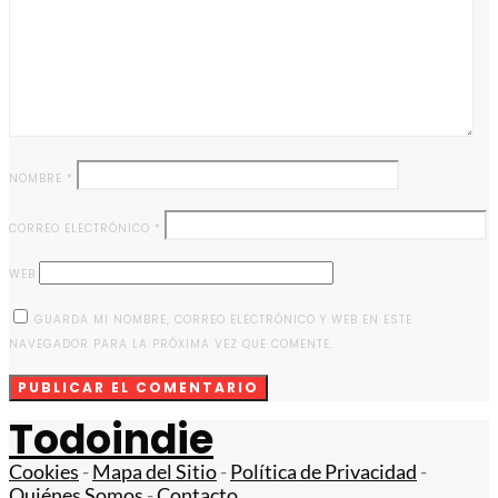
NOMBRE
*
CORREO ELECTRÓNICO
*
WEB
GUARDA MI NOMBRE, CORREO ELECTRÓNICO Y WEB EN ESTE
NAVEGADOR PARA LA PRÓXIMA VEZ QUE COMENTE.
Todoindie
Cookies
-
Mapa del Sitio
-
Política de Privacidad
-
Quiénes Somos
-
Contacto