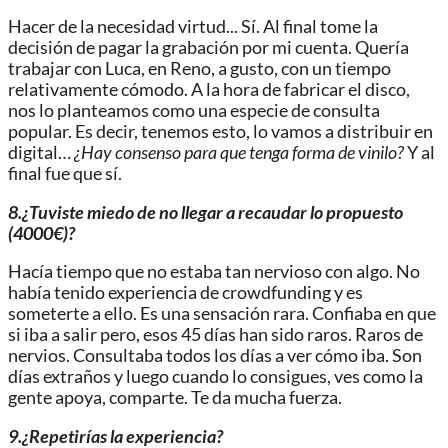
Hacer de la necesidad virtud.
.. Sí.
A
l final tome la
decisión de pagar la grabación por
mi cuenta. Quería
trabajar con Luca, en Reno, a
gusto, con u
n tiempo
relativamente cómodo.
A la hora de fabricar
el disco,
nos lo planteamos como una especie de
c
onsulta
popular.
Es decir, t
enemos esto, l
o vamos a distribuir en
digital
…
¿Hay consenso para que tenga forma de vinilo?
Y al
final fue que sí.
8.¿Tuviste miedo de no llegar a recaudar lo propuesto
(4000€
)
?
Hacía
tiempo que no estaba tan nervioso con algo. No
había tenido experiencia de crowdfunding y es
someterte a ello. Es una sensación rara. Confiaba en que
si iba a salir pero
,
esos 45 días han sido raros.
R
aros
de
nervios. Consultaba todos los días a ver cómo iba.
S
on
días extraños y luego cuando lo consigues, ves como la
gente apoya, comparte. Te da mucha fuerza.
9.¿Repetirías la
experiencia?