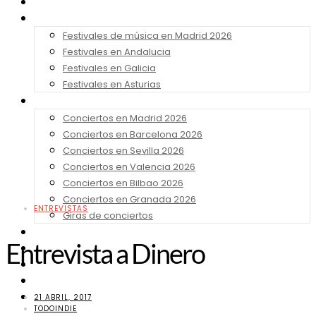
Noticias
Festivales 2026
Festivales de música en Madrid 2026
Festivales en Andalucia
Festivales en Galicia
Festivales en Asturias
Conciertos 2026
Conciertos en Madrid 2026
Conciertos en Barcelona 2026
Conciertos en Sevilla 2026
Conciertos en Valencia 2026
Conciertos en Bilbao 2026
Conciertos en Granada 2026
ENTREVISTAS
Giras de conciertos
Noticias de Festivales
Entrevista a Dinero
Bandas Sonoras
Series y Tv
Cine
Contacto
21 ABRIL, 2017
TODOINDIE