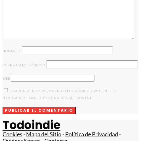
NOMBRE
*
CORREO ELECTRÓNICO
*
WEB
GUARDA MI NOMBRE, CORREO ELECTRÓNICO Y WEB EN ESTE
NAVEGADOR PARA LA PRÓXIMA VEZ QUE COMENTE.
Todoindie
Cookies
-
Mapa del Sitio
-
Política de Privacidad
-
Quiénes Somos
-
Contacto