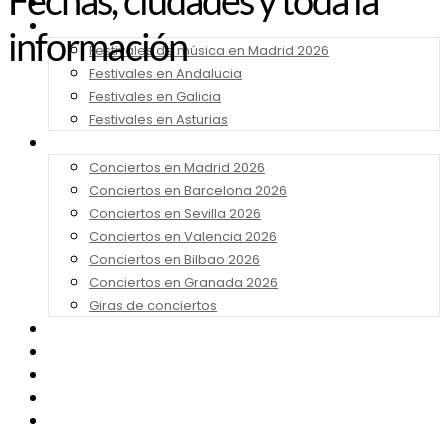
Fechas, ciudades y toda la
Noticias
Festivales 2026
información
Festivales de música en Madrid 2026
Festivales en Andalucia
Festivales en Galicia
Festivales en Asturias
Conciertos 2026
Conciertos en Madrid 2026
Conciertos en Barcelona 2026
Conciertos en Sevilla 2026
Conciertos en Valencia 2026
Conciertos en Bilbao 2026
Conciertos en Granada 2026
Giras de conciertos
Noticias de Festivales
Bandas Sonoras
Series y Tv
Cine
Contacto