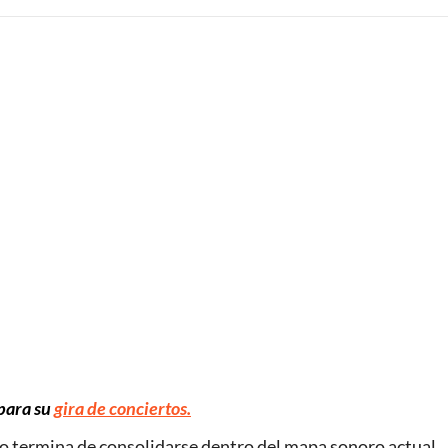
 para su
gira de conciertos.
to termina de consolidarse dentro del mapa sonoro actual.