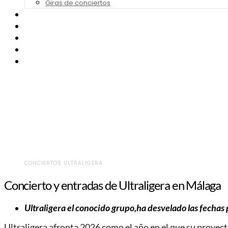
Giras de conciertos
Noticias de Festivales
Bandas Sonoras
Series y Tv
Cine
Contacto
CONCIERTOS ULTRALIGERA
Concierto y entradas de Ultraligera en Málaga
Ultraligera el conocido grupo,ha desvelado las fechas
Ultraligera afronta 2026 como el año en el que su proyec