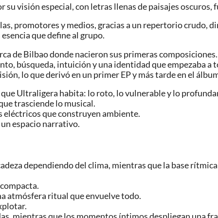
 su visión especial, con letras llenas de paisajes oscuros, 
las, promotores y medios, gracias a un repertorio crudo, di
a esencia que define al grupo.
cerca de Bilbao donde nacieron sus primeras composiciones.
ento, búsqueda, intuición y una identidad que empezaba a 
visión, lo que derivó en un primer EP y más tarde en el álbu
io que Ultraligera habita: lo roto, lo vulnerable y lo profu
que trasciende lo musical.
os eléctricos que construyen ambiente.
 un espacio narrativo.
adeza dependiendo del clima, mientras que la base rítmica 
n compacta.
a atmósfera ritual que envuelve todo.
xplotar.
as, mientras que los momentos íntimos despliegan una fra