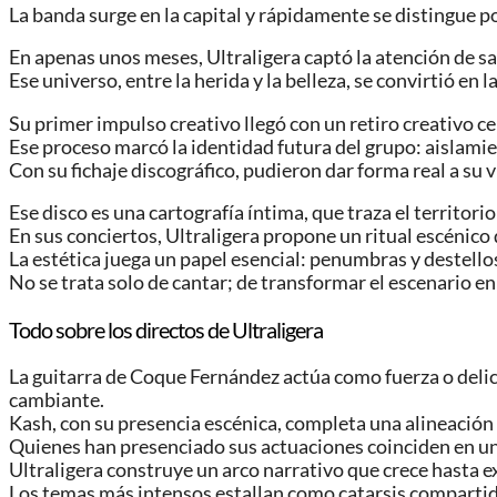
La banda surge en la capital y rápidamente se distingue por
En apenas unos meses, Ultraligera captó la atención de sa
Ese universo, entre la herida y la belleza, se convirtió en l
Su primer impulso creativo llegó con un retiro creativo 
Ese proceso marcó la identidad futura del grupo: aislami
Con su fichaje discográfico, pudieron dar forma real a su 
Ese disco es una cartografía íntima, que traza el territor
En sus conciertos, Ultraligera propone un ritual escénico 
La estética juega un papel esencial: penumbras y destell
No se trata solo de cantar; de transformar el escenario en
Todo sobre los directos de Ultraligera
La guitarra de Coque Fernández actúa como fuerza o delic
cambiante.
Kash, con su presencia escénica, completa una alineació
Quienes han presenciado sus actuaciones coinciden en un
Ultraligera construye un arco narrativo que crece hasta e
Los temas más intensos estallan como catarsis compartid