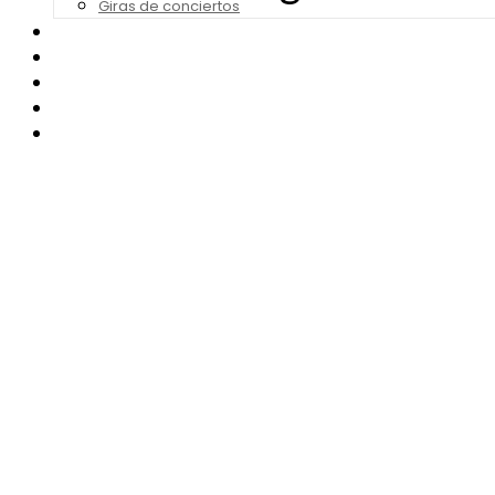
Giras de conciertos
Noticias de Festivales
Bandas Sonoras
Series y Tv
Cine
Contacto