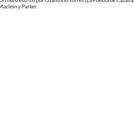
 Un libro escrito por Ozantoño Torres (La Puebla de Cazalla,
Maclein y Parker.