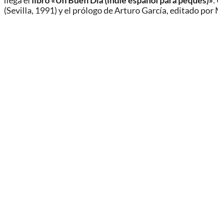
llega el
libro «Un Buen Día (indie español para peques)»
.
(Sevilla, 1991) y el prólogo de Arturo García, editado por 