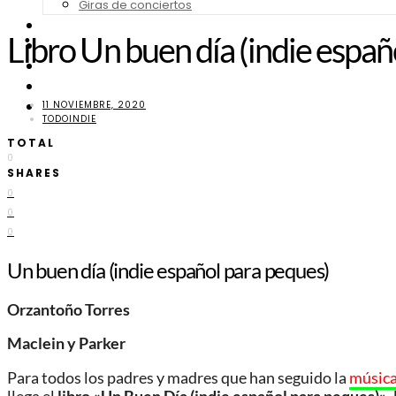
Giras de conciertos
Noticias de Festivales
Libro Un buen día (indie españ
Bandas Sonoras
Series y Tv
Cine
Contacto
11 NOVIEMBRE, 2020
TODOINDIE
TOTAL
0
SHARES
0
0
0
Un buen día (indie español para peques)
Orzantoño Torres
Maclein y Parker
Para todos los padres y madres que han seguido la
música