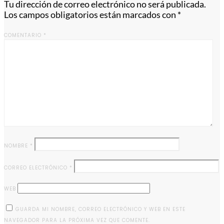
Tu dirección de correo electrónico no será publicada.
Los campos obligatorios están marcados con
*
COMENTARIO
*
NOMBRE
*
CORREO ELECTRÓNICO
*
WEB
GUARDA MI NOMBRE, CORREO ELECTRÓNICO Y WEB EN ESTE
NAVEGADOR PARA LA PRÓXIMA VEZ QUE COMENTE.