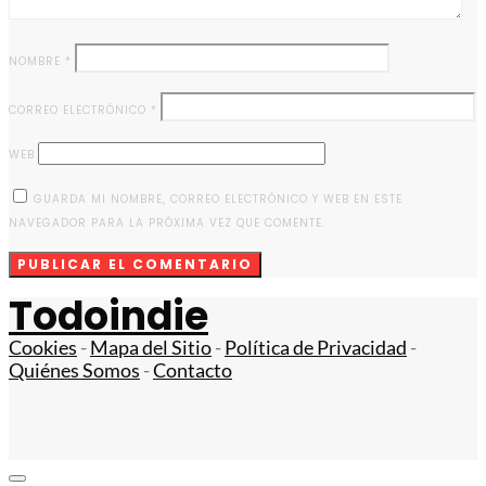
NOMBRE
*
CORREO ELECTRÓNICO
*
WEB
GUARDA MI NOMBRE, CORREO ELECTRÓNICO Y WEB EN ESTE
NAVEGADOR PARA LA PRÓXIMA VEZ QUE COMENTE.
Todoindie
Cookies
-
Mapa del Sitio
-
Política de Privacidad
-
Quiénes Somos
-
Contacto