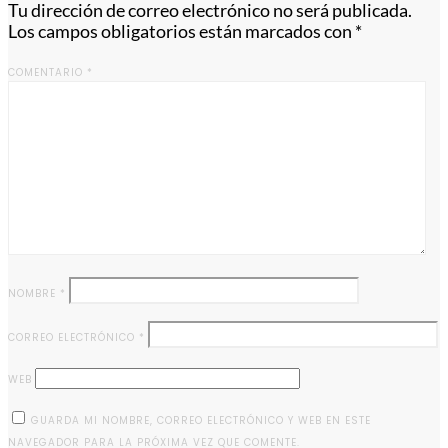
Tu dirección de correo electrónico no será publicada.
Los campos obligatorios están marcados con
*
COMENTARIO
*
NOMBRE
*
CORREO ELECTRÓNICO
*
WEB
GUARDA MI NOMBRE, CORREO ELECTRÓNICO Y WEB EN ESTE
NAVEGADOR PARA LA PRÓXIMA VEZ QUE COMENTE.