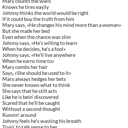
Mary counts the walls
Knows he tires easily
Johnny thinks the world would be right
If it could buy the truth from him
Mary says, «He changes his mind more than a woman»
But she made her bed
Even when the chance was slim
Johnny says, «He’s willing to learn
When he decides, he’s a fool»
Johnny says, «He’ll live anywhere
When he earns time to»
Mary combs her hair
Says, «She should be used to it»
Mary always hedges her bets
She never knows what to think
She says that he still acts
Like he is bein’ discovered
Scared that he’ll be caught
Without a second thought
Runnin’ around
Johnny feels he’s wasting his breath
Tryin’ to talk sense to her