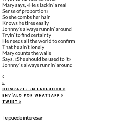
Mary says, «He’s lackin’ a real
Sense of proportion»
So she combs her hair
Knows he tires easily
Johnny’s always runnin’ around
Tryin’ to find certainty
He needs all the world to confirm
That he ain’t lonely
Mary counts the walls
Says, «She should be used to it»
Johnny’ s always runnin’ around
0
0
COMPARTE EN FACEBOOK
0
ENVÍALO POR WHATSAPP
0
TWEET
0
Te puede interesar