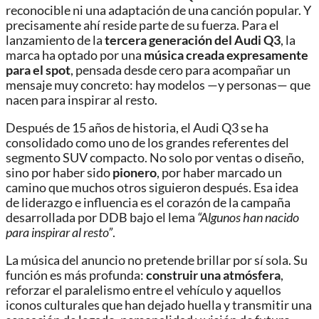
reconocible ni una adaptación de una canción popular. Y
precisamente ahí reside parte de su fuerza. Para el
lanzamiento de la
tercera generación del Audi Q3
, la
marca ha optado por una
música creada expresamente
para el spot
, pensada desde cero para acompañar un
mensaje muy concreto: hay modelos —y personas— que
nacen para inspirar al resto.
Después de 15 años de historia, el Audi Q3 se ha
consolidado como uno de los grandes referentes del
segmento SUV compacto. No solo por ventas o diseño,
sino por haber sido
pionero
, por haber marcado un
camino que muchos otros siguieron después. Esa idea
de liderazgo e influencia es el corazón de la campaña
desarrollada por DDB bajo el lema
“Algunos han nacido
para inspirar al resto”
.
La música del anuncio no pretende brillar por sí sola. Su
función es más profunda:
construir una atmósfera
,
reforzar el paralelismo entre el vehículo y aquellos
iconos culturales que han dejado huella y transmitir una