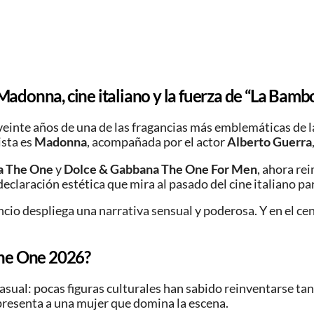
donna, cine italiano y la fuerza de “La Bamb
veinte años de una de las fragancias más emblemáticas de l
ista es
Madonna
, acompañada por el actor
Alberto Guerra
a The One
y
Dolce & Gabbana The One For Men
, ahora re
 declaración estética que mira al pasado del cine italiano
cio despliega una narrativa sensual y poderosa. Y en el c
The One 2026?
asual: pocas figuras culturales han sabido reinventarse ta
presenta a una mujer que domina la escena.