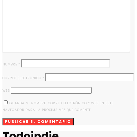
NOMBRE
*
CORREO ELECTRÓNICO
*
WEB
GUARDA MI NOMBRE, CORREO ELECTRÓNICO Y WEB EN ESTE
NAVEGADOR PARA LA PRÓXIMA VEZ QUE COMENTE.
Todoindie