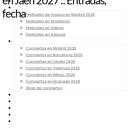
en Jaén 2027 :: Entradas,
Noticias
Festivales 2026
fecha
Festivales de música en Madrid 2026
Festivales en Andalucia
Festivales en Galicia
Festivales en Asturias
Conciertos 2026
Conciertos en Madrid 2026
Conciertos en Barcelona 2026
Conciertos en Sevilla 2026
Conciertos en Valencia 2026
Conciertos en Bilbao 2026
Conciertos en Granada 2026
Giras de conciertos
Noticias de Festivales
Bandas Sonoras
Series y Tv
Cine
Contacto