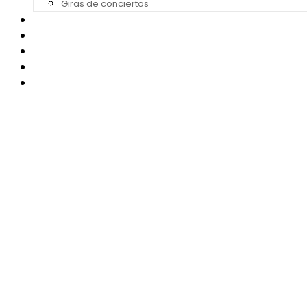
Giras de conciertos
Noticias de Festivales
Bandas Sonoras
Series y Tv
Cine
Contacto