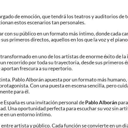
argado de emoción, que tendrá los teatros y auditorios de
cionan estos escenarios tan personales.
ar con su público en un formato más íntimo, donde cada can
 sus primeros directos, aquellos en los que la voz y el pia
n transformado en uno de los artistas de enorme éxito de l
 un recorrido por toda su trayectoria, desde sus primeros 
aportan frescura a su repertorio.
istinta. Pablo Alborán apuesta por un formato más humano, 
 protagonista. Con una puesta en escena sencilla, pero cui
mente para él.
de España es una invitación personal de
Pablo Alborán
para
d. Una oportunidad perfecta para escuchar su voz sin artif
ue en un entorno íntimo.
entre artista y público. Cada función se convierte en un di