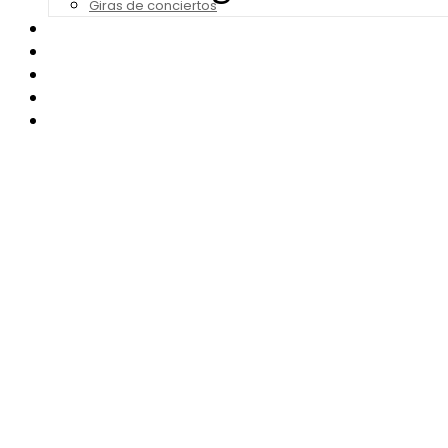
Giras de conciertos
Noticias de Festivales
Bandas Sonoras
Series y Tv
Cine
Contacto