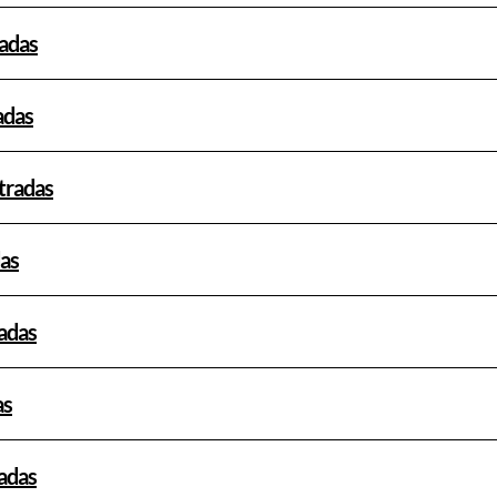
radas
adas
ntradas
das
radas
as
radas