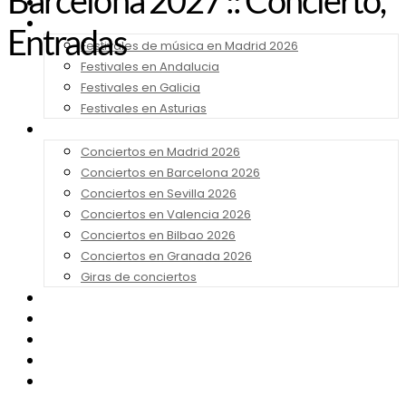
Barcelona 2027 :: Concierto,
Noticias
Festivales 2026
Entradas
Festivales de música en Madrid 2026
Festivales en Andalucia
Festivales en Galicia
Festivales en Asturias
Conciertos 2026
Conciertos en Madrid 2026
Conciertos en Barcelona 2026
Conciertos en Sevilla 2026
Conciertos en Valencia 2026
Conciertos en Bilbao 2026
Conciertos en Granada 2026
Giras de conciertos
Noticias de Festivales
Bandas Sonoras
Series y Tv
Cine
Contacto