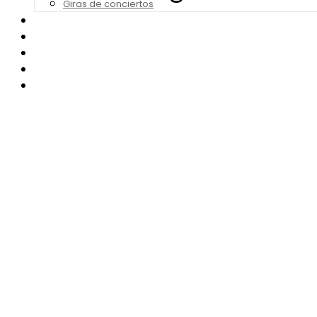
Giras de conciertos
Noticias de Festivales
Bandas Sonoras
Series y Tv
Cine
Contacto