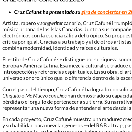
Cruz Cafuné ha presentado su
gira de conciertos en 
Artista, rapero y
songwriter
canario, Cruz Cafuné irrumpió 
música urbana de las Islas Canarias. Junto a sus compañe
electrónicos con la esencia cálida del trópico. Su propue
crítica por igual. Gracias a su trabajo y al de otros artis
combina modernidad, identidad y raíces culturales.
El estilo de Cruz Cafuné se distingue por su riqueza sonor
Europa y América Latina. Esa mezcla cultural se traduce e
introspección y referencias espirituales. En su obra, el ar
universo sonoro único que lo diferencia dentro de la esc
Con el paso del tiempo, Cruz Cafuné ha logrado consolid
Chiquito
o
Me Muevo con Dios
han demostrado su capacidad 
pérdida o el orgullo de pertenecer a su tierra. Su narrati
representar una nueva forma de entender el arte desde la 
En cada proyecto, Cruz Cafuné muestra una madurez creci
y su habilidad para mezclar géneros —del R&B al trap, pas
reconocimiento, su legado reside en haber demostrado que