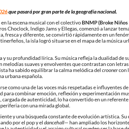
2026
que pasará por gran parte de la geografía nacional
.
en la escena musical con el colectivo
BNMP (Broke Niños 
ros Choclock, Indigo Jams y Ellegas, comenzó a lanzar tem
sta, fresca y diferente, se convirtió rápidamente en un fen
tas tinerfeños, la isla logró situarse en el mapa de la músic
a y su profundidad lírica. Su música refleja la dualidad de 
n melodías suaves y envolventes que contrastan con letras 
tista ha sabido equilibrar la calma melódica del
crooner
con 
ena urbana española.
arse como una de las voces más respetadas e influyentes d
para combinar emoción, reflexión y experimentación musica
va, cargada de autenticidad, lo ha convertido en un referente
periferia con una mirada global.
ente y una búsqueda constante de evolución artística. Su 
ando por el pop y el
dancehall
— han ampliado los horizontes
 la autenticidad y el arraigo cultural pueden ser la base 