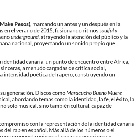
Make Pesos)
, marcando un antes y un después en la
as en el verano de 2015, fusionando ritmos
soulful
y
ómeno
underground
, atrayendo la atención del público y la
a urbana nacional, proyectando un sonido propio que
su identidad canaria, un punto de encuentro entre África,
sinceras, a menudo cargadas de crítica social,
la intensidad poética del rapero, construyendo un
e su generación. Discos como
Maracucho Bueno Muere
l, abordando temas como la identidad, la fe, el éxito, la
 no solo musical, sino también cultural, capaz de
compromiso con la representación de la identidad canaria
 del rap en español. Más allá de los números o el
de una propuesta universal, capaz de emocionar y