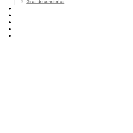
Giras de conciertos
Noticias de Festivales
Bandas Sonoras
Series y Tv
Cine
Contacto