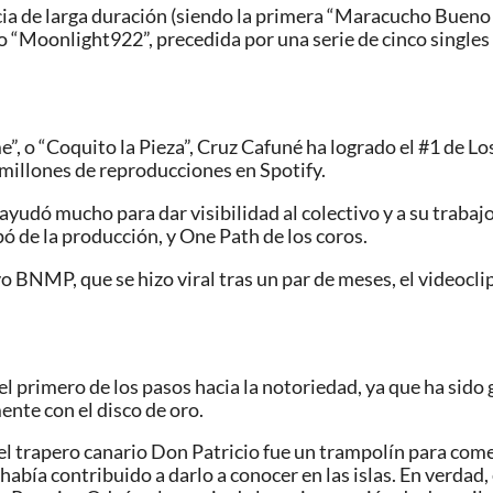
a de larga duración (siendo la primera “Maracucho Bueno M
o “Moonlight922”, precedida por una serie de cinco singles l
 o “Coquito la Pieza”, Cruz Cafuné ha logrado el #1 de Los4
millones de reproducciones en Spotify.
yudó mucho para dar visibilidad al colectivo y a su trabajo
ó de la producción, y One Path de los coros.
 BNMP, que se hizo viral tras un par de meses, el videocl
el primero de los pasos hacia la notoriedad, ya que ha sido
nte con el disco de oro.
 el trapero canario Don Patricio fue un trampolín para com
ía contribuido a darlo a conocer en las islas. En verdad, 