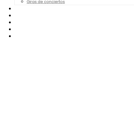
Giras de conciertos
Noticias de Festivales
Bandas Sonoras
Series y Tv
Cine
Contacto