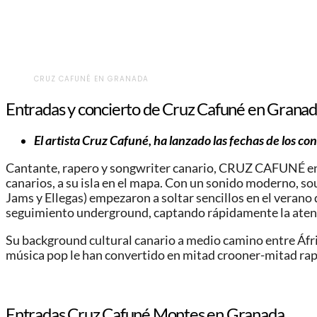
CRUZ CAFUNÉ EN GRANADA
Entradas y concierto de Cruz Cafuné en Grana
El artista Cruz Cafuné, ha lanzado las fechas de los co
Cantante, rapero y songwriter canario, CRUZ CAFUNÉ entr
canarios, a su isla en el mapa. Con un sonido moderno, s
Jams y Ellegas) empezaron a soltar sencillos en el verano
seguimiento underground, captando rápidamente la atenc
Su background cultural canario a medio camino entre Áfric
música pop le han convertido en mitad crooner-mitad rape
Entradas Cruz Cafuné Montes en Granada