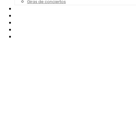
Giras de conciertos
Noticias de Festivales
Bandas Sonoras
Series y Tv
Cine
Contacto