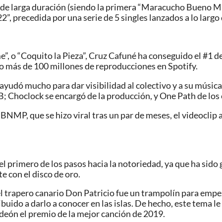
de larga duración (siendo la primera “Maracucho Bueno Mue
”, precedida por una serie de 5 singles lanzados a lo largo
 o “Coquito la Pieza”, Cruz Cafuné ha conseguido el #1 de 
 más de 100 millones de reproducciones en Spotify.
ayudó mucho para dar visibilidad al colectivo y a su música
 B; Choclock se encargó de la producción, y One Path de los 
NMP, que se hizo viral tras un par de meses, el videoclip
el primero de los pasos hacia la notoriedad, ya que ha sido
 con el disco de oro.
el trapero canario Don Patricio fue un trampolín para emp
ido a darlo a conocer en las islas. De hecho, este tema le 
Odeón el premio de la mejor canción de 2019.