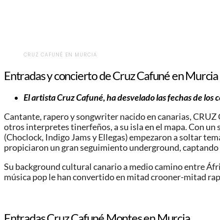
CRUZ CAFUNÉ EN MURCIA
Entradas y concierto de Cruz Cafuné en Murcia
El artista Cruz Cafuné, ha desvelado las fechas de los 
Cantante, rapero y songwriter nacido en canarias, CRUZ
otros interpretes tinerfeños, a su isla en el mapa. Con 
(Choclock, Indigo Jams y Ellegas) empezaron a soltar tema
propiciaron un gran seguimiento underground, captando 
Su background cultural canario a medio camino entre Áfric
música pop le han convertido en mitad crooner-mitad rape
Entradas Cruz Cafuné Montes en Murcia