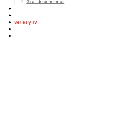
Giras de conciertos
Noticias de Festivales
Bandas Sonoras
Series y Tv
Cine
Contacto