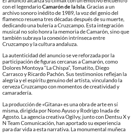
El anuncio alcanza su clímax con un emotivo encuentro
con el legendario
Camarón de la Isla
. Gracias a un
archivo sonoro inédito de 1989, la voz del genio del
flamenco resuena tres décadas después de su muerte,
dedicando una bulería a Cruzcampo. Esta integración
musical no solo honra la memoria de Camarón, sino que
también subraya la conexión intrínseca entre
Cruzcampo y la cultura andaluza.
La autenticidad del anuncio se ve reforzada por la
participación de figuras cercanas a Camarón, como
Dolores Montoya “La Chispa”, Tomatito, Diego
Carrasco y Ricardo Pachón. Sus testimonios reflejan la
alegría y el espíritu genuino del artista, vinculando la
cerveza Cruzcampo con momentos de creatividad y
camaradería.
La producción de «Gitana» es una obra de arte en sí
misma, dirigida por Nono Ayuso y Rodrigo Inada de
Agosto. La agencia creativa Ogilvy, junto con Dentsu X y
N Team Comunicación, han aportado su experiencia
para dar vida a esta narrativa. La monumental muñeca