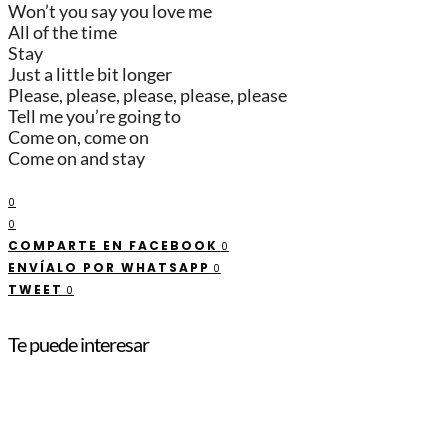
Won’t you say you love me
All of the time
Stay
Just a little bit longer
Please, please, please, please, please
Tell me you’re going to
Come on, come on
Come on and stay
0
0
COMPARTE EN FACEBOOK
0
ENVÍALO POR WHATSAPP
0
TWEET
0
Te puede interesar