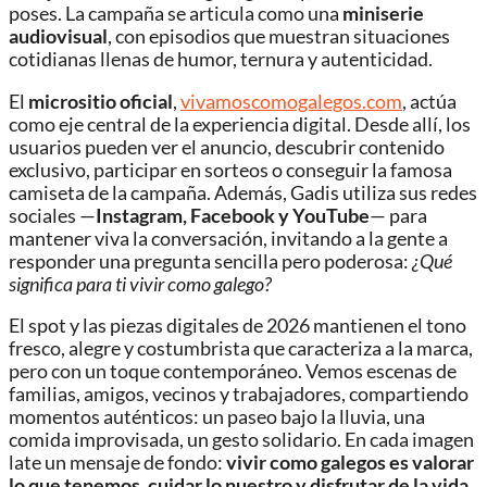
poses. La campaña se articula como una
miniserie
audiovisual
, con episodios que muestran situaciones
cotidianas llenas de humor, ternura y autenticidad.
El
micrositio oficial
,
vivamoscomogalegos.com
, actúa
como eje central de la experiencia digital. Desde allí, los
usuarios pueden ver el anuncio, descubrir contenido
exclusivo, participar en sorteos o conseguir la famosa
camiseta de la campaña. Además, Gadis utiliza sus redes
sociales —
Instagram, Facebook y YouTube
— para
mantener viva la conversación, invitando a la gente a
responder una pregunta sencilla pero poderosa:
¿Qué
significa para ti vivir como galego?
El spot y las piezas digitales de 2026 mantienen el tono
fresco, alegre y costumbrista que caracteriza a la marca,
pero con un toque contemporáneo. Vemos escenas de
familias, amigos, vecinos y trabajadores, compartiendo
momentos auténticos: un paseo bajo la lluvia, una
comida improvisada, un gesto solidario. En cada imagen
late un mensaje de fondo:
vivir como galegos es valorar
lo que tenemos, cuidar lo nuestro y disfrutar de la vida