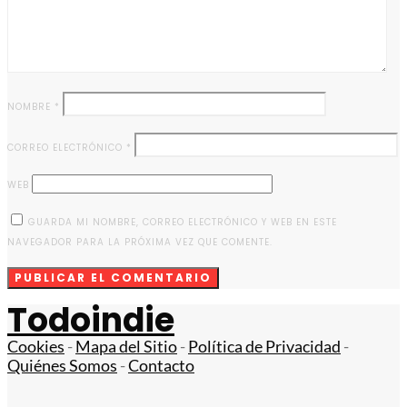
NOMBRE
*
CORREO ELECTRÓNICO
*
WEB
GUARDA MI NOMBRE, CORREO ELECTRÓNICO Y WEB EN ESTE
NAVEGADOR PARA LA PRÓXIMA VEZ QUE COMENTE.
Todoindie
Cookies
-
Mapa del Sitio
-
Política de Privacidad
-
Quiénes Somos
-
Contacto