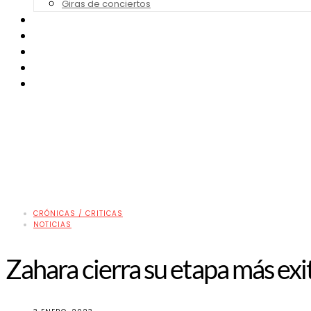
Giras de conciertos
Noticias de Festivales
Bandas Sonoras
Series y Tv
Cine
Contacto
CRÓNICAS / CRITICAS
NOTICIAS
Zahara cierra su etapa más ex