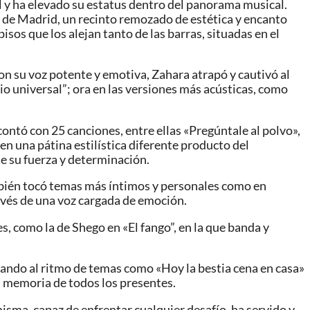
l y ha elevado su estatus dentro del panorama musical.
te de Madrid, un recinto remozado de estética y encanto
sos que los alejan tanto de las barras, situadas en el
on su voz potente y emotiva, Zahara atrapó y cautivó al
io universal”; ora en las versiones más acústicas, como
contó con 25 canciones, entre ellas «Pregúntale al polvo»,
en una pátina estilística diferente producto del
te su fuerza y determinación.
también tocó temas más íntimos y personales como en
vés de una voz cargada de emoción.
s, como la de Shego en «El fango”, en la que banda y
ailando al ritmo de temas como «Hoy la bestia cena en casa»
a memoria de todos los presentes.
misma, capaz de enfrentar cualquier desafío, ha servido y