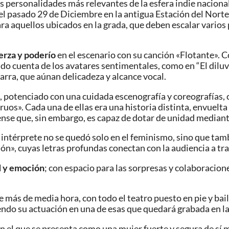
s personalidades más relevantes de la esfera indie naciona
ó el pasado 29 de Diciembre en la antigua Estación del Nor
 aquellos ubicados en la grada, que deben escalar varios pi
erza y poderío
en el escenario con su canción «Flotante». C
do cuenta de los avatares sentimentales, como en “El diluv
rra, que aúnan delicadeza y alcance vocal.
ia, potenciado con una cuidada escenografía y coreografías, 
uos». Cada una de ellas era una historia distinta, envuelta 
tense que, sin embargo, es capaz de dotar de unidad median
 la intérprete no se quedó solo en el feminismo, sino que 
, cuyas letras profundas conectan con la audiencia a tra
d y emoción
; con espacio para las sorpresas y colaboracione
” de más de media hora, con todo el teatro puesto en pie y b
iendo su actuación en una de esas que quedará grabada en l
en el que se presenta como una mujer fuerte y segura de sí 