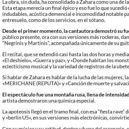
La obra, sin duda, ha consolidado a Zahara como una de la
Esta etapa merecía un final épico y eso fue lo que sucedi
indudables, acústica demencial e incomodidad notable para
entresuelo, como de los servicios, en el sótano.
Desde el primer momento, la cantautora demostró su fu
público presente, ora con sus versiones más rockeras, dan
“Negrinis y Martinis”, acompañada únicamente de su guita
El recital, que se extendió casi hasta las dos horas y med
«El deshielo», «Guerra y paz», y «Donde habitan los monstr
eclecticismo musical y la variedad de registros de la ube
Si hablar de Zahara es hablar de la lucha de las mujeres,
«MERICHANE (REPUTA)» y «Canción de muerte y salvación»
El espectáculo fue una montaña rusa, llena de intensida
artista demostraron una química especial.
La apoteosis llegó en el tramo final, con esa “fiesta rave
y «berlin U5», en sus versiones más electrónicas, convirt
Con su música y su actitud, dentro y fuera del escenario, 