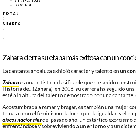
3 ENERO, 2023
TODOINDIE
TOTAL
0
SHARES
0
0
0
Zahara cierra su etapa más exitosa con un conci
La cantante andaluza exhibió carácter y talento en
un conc
Zahara
es una artista inclasificable que ha sabido constr
Historia de…(Zahara)’ en 2006, su carrera ha seguido un
esté a la altura del talento demostrado por una cantante, 
Acostumbrada a remar y bregar, es también una mujer comp
temas como el feminismo, la lucha por la igualdad y el e
discos nacionales
del pasado año, un catártico exorcismo d
enfrentándose y sobreviviendo a un entorno y a un sistem