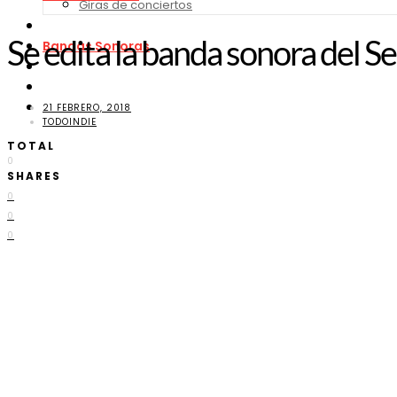
Giras de conciertos
Noticias de Festivales
Se edita la banda sonora del Se
Bandas Sonoras
Series y Tv
Cine
Contacto
21 FEBRERO, 2018
TODOINDIE
TOTAL
0
SHARES
0
0
0