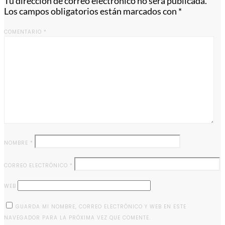
Tu dirección de correo electrónico no será publicada.
Los campos obligatorios están marcados con
*
COMENTARIO
*
NOMBRE
*
CORREO ELECTRÓNICO
*
WEB
GUARDA MI NOMBRE, CORREO ELECTRÓNICO Y WEB EN ESTE
NAVEGADOR PARA LA PRÓXIMA VEZ QUE COMENTE.