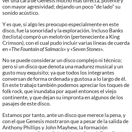
ver una cara de Genesis mucho más directa, potente y
con mayor agresividad; dejando un poco “de lado” su
sonido acústico.
Y es que, si algo les preocupo especialmente en este
disco, fue la sonoridad y la exploración. Incluso Banks
(teclista) compró un melotrón (perteneciente a King
Crimson), con el cual pudo incluir varias líneas de cuerda
en «
The Fountain of Salmacis»
y
«Seven Stones».
No se puede considerar un disco complejo ni técnico;
pero si un disco que denota una madurez musical y un
gusto muy exquisito; ya que todos los integrantes
conversan de forma ordenada y gustosa a lo largo de él.
En este trabajo también podemos apreciar los toques de
folk rock, que inundaba por aquel entonces el viejo
continente, y que dejan su impronta en algunos de los
pasajes de este disco.
Estamos por tanto, ante un disco que merece la pena, y
con el que Genesis mostraron que a pesar de la salida de
Anthony Phillips y John Mayhew, la formación