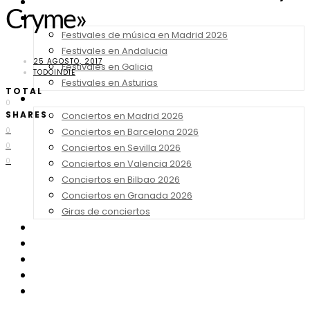
Noticias
Cryme»
Festivales 2026
Festivales de música en Madrid 2026
Festivales en Andalucia
25 AGOSTO, 2017
Festivales en Galicia
TODOINDIE
Festivales en Asturias
TOTAL
Conciertos 2026
0
SHARES
Conciertos en Madrid 2026
Conciertos en Barcelona 2026
0
0
Conciertos en Sevilla 2026
0
Conciertos en Valencia 2026
Conciertos en Bilbao 2026
Conciertos en Granada 2026
Giras de conciertos
Noticias de Festivales
Bandas Sonoras
Series y Tv
Cine
Contacto