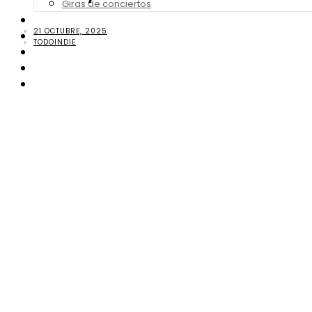
Giras de conciertos
Noticias de Festivales
21 OCTUBRE, 2025
Bandas Sonoras
TODOINDIE
Series y Tv
Cine
Contacto