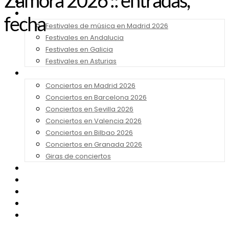
Zamora 2026 :: entradas,
Noticias
Festivales 2026
fecha
Festivales de música en Madrid 2026
Festivales en Andalucia
Festivales en Galicia
Festivales en Asturias
Conciertos 2026
Conciertos en Madrid 2026
Conciertos en Barcelona 2026
Conciertos en Sevilla 2026
Conciertos en Valencia 2026
Conciertos en Bilbao 2026
Conciertos en Granada 2026
Giras de conciertos
Noticias de Festivales
Bandas Sonoras
Series y Tv
Cine
Contacto