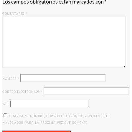
Los campos obligatorios están marcados con
*
COMENTARIO
*
NOMBRE
*
CORREO ELECTRÓNICO
*
WEB
GUARDA MI NOMBRE, CORREO ELECTRÓNICO Y WEB EN ESTE
NAVEGADOR PARA LA PRÓXIMA VEZ QUE COMENTE.