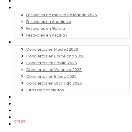
Noticias
Festivales 2026
Festivales de música en Madrid 2026
Festivales en Andalucia
Festivales en Galicia
Festivales en Asturias
Conciertos 2026
Conciertos en Madrid 2026
Conciertos en Barcelona 2026
Conciertos en Sevilla 2026
Conciertos en Valencia 2026
Conciertos en Bilbao 2026
Conciertos en Granada 2026
Giras de conciertos
Noticias de Festivales
Bandas Sonoras
Series y Tv
Cine
OTROS
Contacto