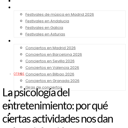
Noticias
Festivales 2026
Festivales de música en Madrid 2026
Festivales en Andalucia
Festivales en Galicia
Festivales en Asturias
Conciertos 2026
Conciertos en Madrid 2026
Conciertos en Barcelona 2026
Conciertos en Sevilla 2026
Conciertos en Valencia 2026
Conciertos en Bilbao 2026
OTROS
Conciertos en Granada 2026
Giras de conciertos
La psicología del
Noticias de Festivales
Bandas Sonoras
entretenimiento: por qué
Series y Tv
Cine
ciertas actividades nos dan
Contacto