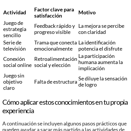
Factor clave para
Actividad
Motivo
satisfacción
Juego de
Feedback rápido y
La mejora se percibe
estrategia
progreso visible
con claridad
sencillo
Serie de
Trama que conecta
La identificación
televisión
emocionalmente
potencia el disfrute
La participación
Conexión
Retroalimentación
humana aumenta la
social online
social y elección
implicación
Juego sin
Se diluye la sensación
objetivo
Falta de estructura
de logro
claro
Cómo aplicar estos conocimientos en tu propia
experiencia
A continuación se incluyen algunos pasos prácticos que
pueden ayudar a sacar más partido a las actividades de