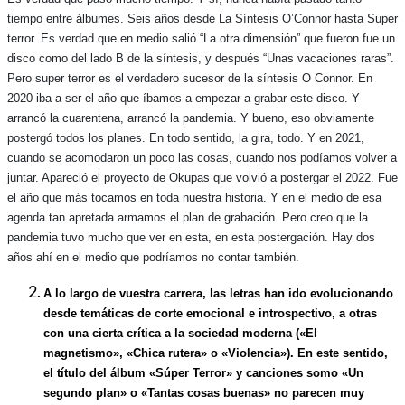
tiempo entre álbumes. Seis años desde La Síntesis O’Connor hasta Super
terror. Es verdad que en medio salió “La otra dimensión” que fueron fue un
disco como del lado B de la síntesis, y después “Unas vacaciones raras”.
Pero super terror es el verdadero sucesor de la síntesis O Connor. En
2020 iba a ser el año que íbamos a empezar a grabar este disco. Y
arrancó la cuarentena, arrancó la pandemia. Y bueno, eso obviamente
postergó todos los planes. En todo sentido, la gira, todo. Y en 2021,
cuando se acomodaron un poco las cosas, cuando nos podíamos volver a
juntar. Apareció el proyecto de Okupas que volvió a postergar el 2022. Fue
el año que más tocamos en toda nuestra historia. Y en el medio de esa
agenda tan apretada armamos el plan de grabación. Pero creo que la
pandemia tuvo mucho que ver en esta, en esta postergación. Hay dos
años ahí en el medio que podríamos no contar también.
A lo largo de vuestra carrera, las letras han ido evolucionando
desde temáticas de corte emocional e introspectivo, a otras
con una cierta crítica a la sociedad moderna («El
magnetismo», «Chica rutera» o «Violencia»). En este sentido,
el título del álbum «Súper Terror» y canciones somo «Un
segundo plan» o «Tantas cosas buenas» no parecen muy