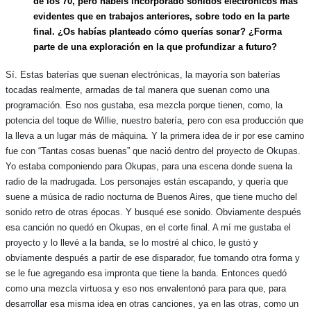
de los 70, pero habéis incorporado sonidos electrónicos más
evidentes que en trabajos anteriores, sobre todo en la parte
final. ¿Os habías planteado cómo querías sonar? ¿Forma
parte de una exploración en la que profundizar a futuro?
Sí. Estas baterías que suenan electrónicas, la mayoría son baterías
tocadas realmente, armadas de tal manera que suenan como una
programación. Eso nos gustaba, esa mezcla porque tienen, como, la
potencia del toque de Willie, nuestro batería, pero con esa producción que
la lleva a un lugar más de máquina. Y la primera idea de ir por ese camino
fue con “Tantas cosas buenas” que nació dentro del proyecto de Okupas.
Yo estaba componiendo para Okupas, para una escena donde suena la
radio de la madrugada. Los personajes están escapando, y quería que
suene a música de radio nocturna de Buenos Aires, que tiene mucho del
sonido retro de otras épocas. Y busqué ese sonido. Obviamente después
esa canción no quedó en Okupas, en el corte final. A mí me gustaba el
proyecto y lo llevé a la banda, se lo mostré al chico, le gustó y
obviamente después a partir de ese disparador, fue tomando otra forma y
se le fue agregando esa impronta que tiene la banda. Entonces quedó
como una mezcla virtuosa y eso nos envalentonó para para que, para
desarrollar esa misma idea en otras canciones, ya en las otras, como un