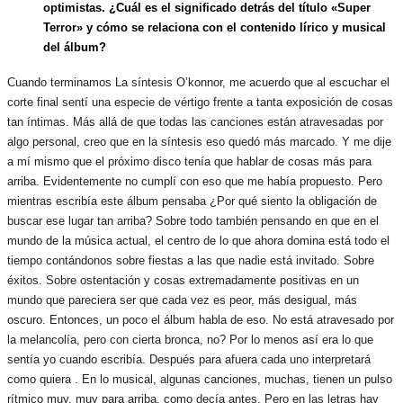
optimistas. ¿Cuál es el significado detrás del título «Super
Terror» y cómo se relaciona con el contenido lírico y musical
del álbum?
Cuando terminamos La síntesis O’konnor, me acuerdo que al escuchar el
corte final sentí una especie de vértigo frente a tanta exposición de cosas
tan íntimas. Más allá de que todas las canciones están atravesadas por
algo personal, creo que en la síntesis eso quedó más marcado. Y me dije
a mí mismo que el próximo disco tenía que hablar de cosas más para
arriba. Evidentemente no cumplí con eso que me había propuesto. Pero
mientras escribía este álbum pensaba ¿Por qué siento la obligación de
buscar ese lugar tan arriba? Sobre todo también pensando en que en el
mundo de la música actual, el centro de lo que ahora domina está todo el
tiempo contándonos sobre fiestas a las que nadie está invitado. Sobre
éxitos. Sobre ostentación y cosas extremadamente positivas en un
mundo que pareciera ser que cada vez es peor, más desigual, más
oscuro. Entonces, un poco el álbum habla de eso. No está atravesado por
la melancolía, pero con cierta bronca, no? Por lo menos así era lo que
sentía yo cuando escribía. Después para afuera cada uno interpretará
como quiera . En lo musical, algunas canciones, muchas, tienen un pulso
rítmico muy, muy para arriba, como decía antes. Pero en las letras hay