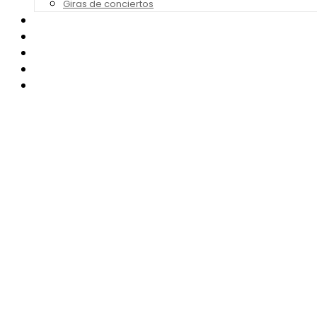
Giras de conciertos
Noticias de Festivales
Bandas Sonoras
Series y Tv
Cine
Contacto