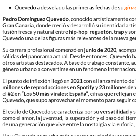
Quevedo a desvelado las primeras fechas de su
gira 
Pedro Domínguez Quevedo
, conocido artísticamente c
Gran Canaria
, donde creció y desarrolló su identidad art
fusión fresca y natural entre
hip-hop
,
reguetón
,
trap
y so
Quevedo una de las figuras más relevantes de la nueva ge
Su carrera profesional comenzó en
junio de 2020
, acomp
sólidas del panorama actual. Desde entonces, Quevedo ha
otros artistas destacados. A base de trabajo constante, a
género urbano a convertirse en un fenómeno internaciona
El punto de inflexión llegó en
2021
con el lanzamiento de
millones de reproducciones en Spotify
y
23 millones de
el
#2 en “Los 50 más virales: España”
, cifras que refleja
Quevedo, que supo aprovechar el momento para seguir cons
El estilo de Quevedo se caracteriza por su
versatilidad
y s
como el amor, la juventud, la superación y el paso del tie
de una generación que vive entre la nostalgia y la euforia,