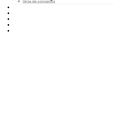
Giras de conciertos
Noticias de Festivales
Bandas Sonoras
Series y Tv
Cine
Contacto