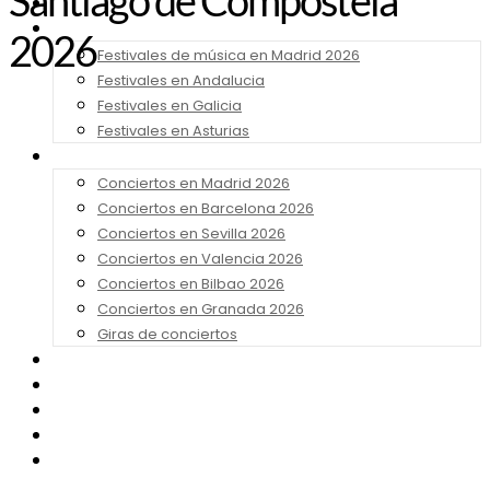
Santiago de Compostela
Noticias
Festivales 2026
2026
Festivales de música en Madrid 2026
Festivales en Andalucia
Festivales en Galicia
Festivales en Asturias
Conciertos 2026
Conciertos en Madrid 2026
Conciertos en Barcelona 2026
Conciertos en Sevilla 2026
Conciertos en Valencia 2026
Conciertos en Bilbao 2026
Conciertos en Granada 2026
Giras de conciertos
Noticias de Festivales
Bandas Sonoras
Series y Tv
Cine
Contacto