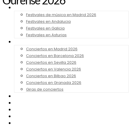
Ourense 2026
Noticias
Festivales 2026
Festivales de música en Madrid 2026
Festivales en Andalucia
Festivales en Galicia
Festivales en Asturias
Conciertos 2026
Conciertos en Madrid 2026
Conciertos en Barcelona 2026
Conciertos en Sevilla 2026
Conciertos en Valencia 2026
Conciertos en Bilbao 2026
Conciertos en Granada 2026
Giras de conciertos
Noticias de Festivales
Bandas Sonoras
Series y Tv
Cine
Contacto