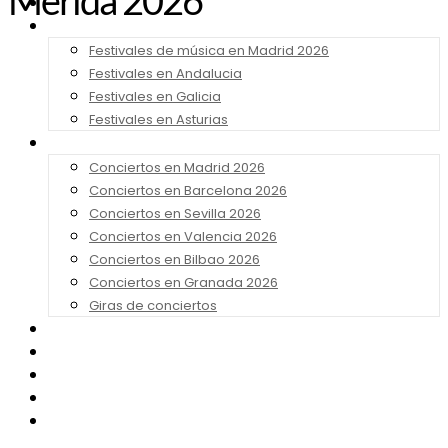
Mérida 2026
Noticias
Festivales 2026
Festivales de música en Madrid 2026
Festivales en Andalucia
Festivales en Galicia
Festivales en Asturias
Conciertos 2026
Conciertos en Madrid 2026
Conciertos en Barcelona 2026
Conciertos en Sevilla 2026
Conciertos en Valencia 2026
Conciertos en Bilbao 2026
Conciertos en Granada 2026
Giras de conciertos
Noticias de Festivales
Bandas Sonoras
Series y Tv
Cine
Contacto