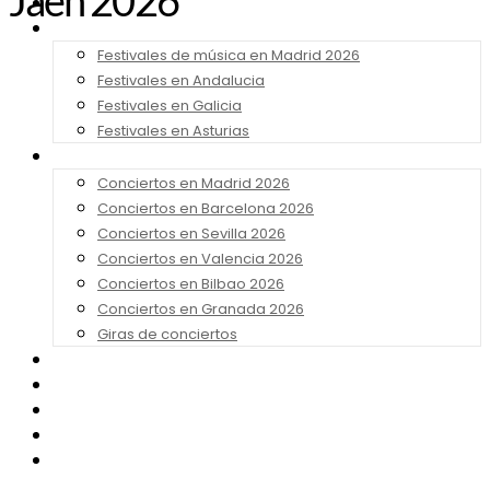
Jaén 2026
Noticias
Festivales 2026
Festivales de música en Madrid 2026
Festivales en Andalucia
Festivales en Galicia
Festivales en Asturias
Conciertos 2026
Conciertos en Madrid 2026
Conciertos en Barcelona 2026
Conciertos en Sevilla 2026
Conciertos en Valencia 2026
Conciertos en Bilbao 2026
Conciertos en Granada 2026
Giras de conciertos
Noticias de Festivales
Bandas Sonoras
Series y Tv
Cine
Contacto