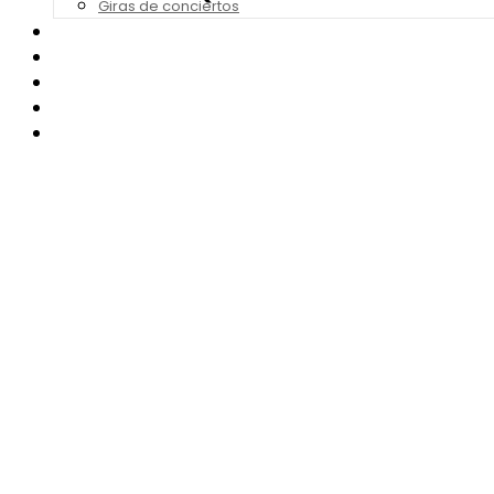
Giras de conciertos
Noticias de Festivales
Bandas Sonoras
Series y Tv
Cine
Contacto