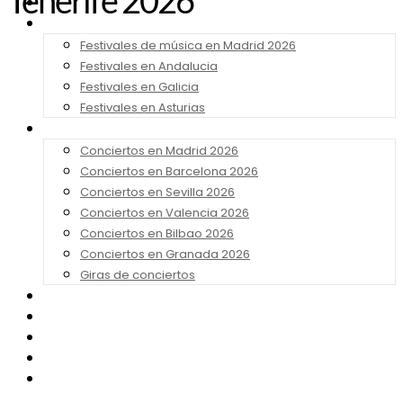
Tenerife 2026
Noticias
Festivales 2026
Festivales de música en Madrid 2026
Festivales en Andalucia
Festivales en Galicia
Festivales en Asturias
Conciertos 2026
Conciertos en Madrid 2026
Conciertos en Barcelona 2026
Conciertos en Sevilla 2026
Conciertos en Valencia 2026
Conciertos en Bilbao 2026
Conciertos en Granada 2026
Giras de conciertos
Noticias de Festivales
Bandas Sonoras
Series y Tv
Cine
Contacto